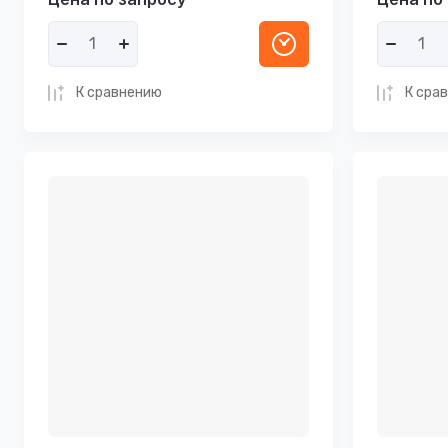
К сравнению
К сра