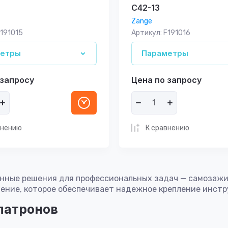
C42-13
Zange
191015
Артикул:
F191016
метры
Параметры
 запросу
Цена по запросу
внению
К сравнению
нные решения для профессиональных задач — самозаж
ление, которое обеспечивает надежное крепление инст
патронов