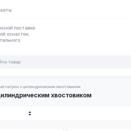
икаты
ксной поставке
ой оснастки,
тельного
й патрон с цилиндрическим хвостовиком
цилиндрическим хвостовиком
убывание