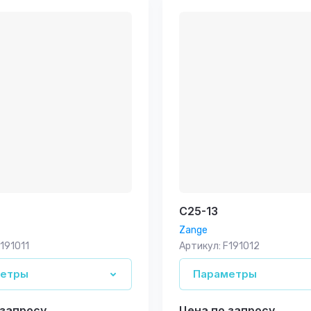
возрастание
е - Я-А
е - А-Я
C25-13
Zange
191011
Артикул:
F191012
метры
Параметры
 запросу
Цена по запросу