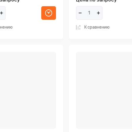
внению
К сравнению