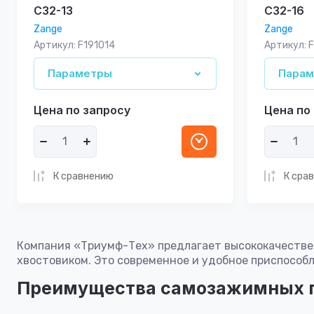
C32-13
C32-16
Zange
Zange
Артикул:
F191014
Артикул:
F
Параметры
Пара
Цена по запросу
Цена по
К сравнению
К сра
Компания «Триумф-Тех» предлагает высококачестве
хвостовиком. Это современное и удобное приспособ
Преимущества самозажимных 