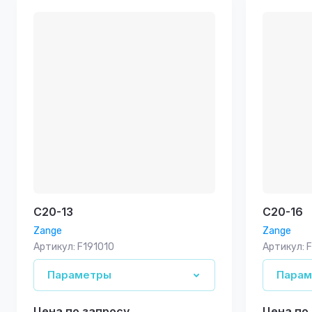
Цена - 
Названи
Названи
C20-13
C20-16
Zange
Zange
Артикул:
F191010
Артикул:
F
Параметры
Пара
Цена по запросу
Цена по