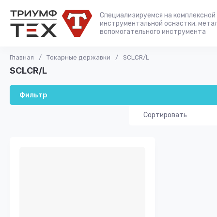
Специализируемся на комплексной 
инструментальной оснастки, мета
вспомогательного инструмента
Главная
/
Токарные державки
/
SСLСR/L
SСLСR/L
Фильтр
Сортировать
Цена - убывание
Цена - возраста
Название - Я-А
Название - А-Я