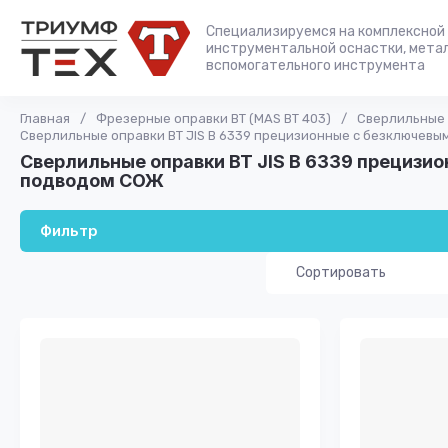
Специализируемся на комплексной 
инструментальной оснастки, мета
вспомогательного инструмента
Главная
/
Фрезерные оправки ВТ (MAS BT 403)
/
Сверлильные 
Сверлильные оправки BT JIS B 6339 прецизионные с безключев
Сверлильные оправки BT JIS B 6339 прецизи
подводом СОЖ
Фильтр
Сортировать
Цена - убывание
Цена - возраста
Название - Я-А
Название - А-Я