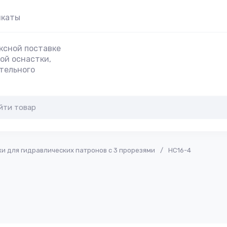
икаты
ксной поставке
ой оснастки,
тельного
 для гидравлических патронов с 3 прорезями
/
HC16-4