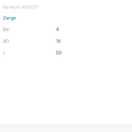
Артикул:
A012017
Zange
4
Ød
16
ØD
50
L