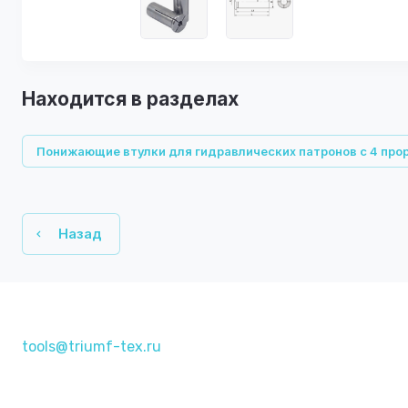
Находится в разделах
Понижающие втулки для гидравлических патронов с 4 про
Назад
tools@triumf-tex.ru