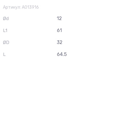
Артикул:
A013916
12
Ød
61
L1
32
ØD
64.5
L