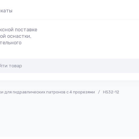
икаты
ксной поставке
ой оснастки,
тельного
 для гидравлических патронов с 4 прорезями
/
HS32-12