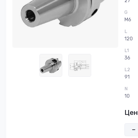
27
G
M6
L
120
L1
36
L2
91
N
10
Цен