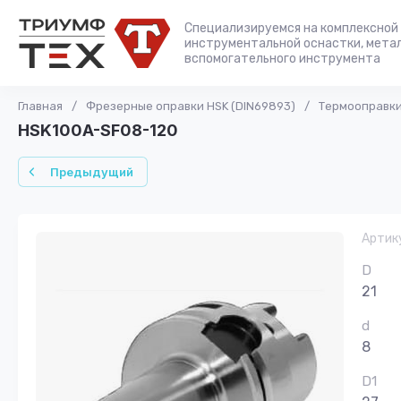
Специализируемся на комплексной 
инструментальной оснастки, мета
вспомогательного инструмента
Главная
/
Фрезерные оправки HSK (DIN69893)
/
Термооправки
HSK100A-SF08-120
Предыдущий
Артик
D
21
d
8
D1