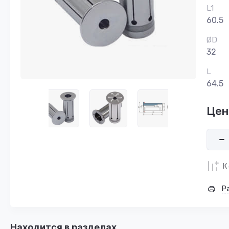
L1
60.5
ØD
32
L
64.5
Цен
К
Р
Находится в разделах