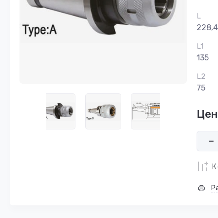
L
228,4
L1
135
L2
75
Цен
К
Р