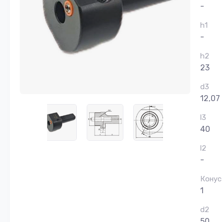
-
h1
-
h2
23
d3
12,07
l3
40
l2
-
Конус
1
d2
50