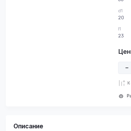
d1
20
l1
23
Цен
К
Р
Описание