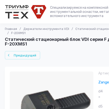
Специализируемся на комплексной 
инструментальной оснастки, мета
вспомогательного инструмента
Главная
/
Держатели инструмента VDI
/
Статический стацион
/
F-20XMS1
Статический стационарный блок VDI серии F 
F-20XMS1
Предыдущий
Артик
Zange
d4
-
d5