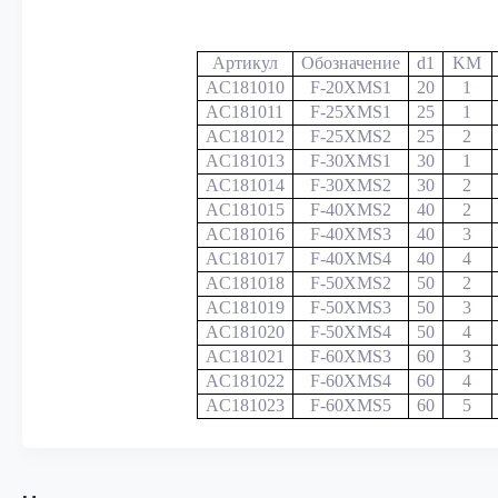
Артикул
Обозначение
d1
KM
AC181010
F-20XMS1
20
1
AC181011
F-25XMS1
25
1
AC181012
F-25XMS2
25
2
AC181013
F-30XMS1
30
1
AC181014
F-30XMS2
30
2
AC181015
F-40XMS2
40
2
AC181016
F-40XMS3
40
3
AC181017
F-40XMS4
40
4
AC181018
F-50XMS2
50
2
AC181019
F-50XMS3
50
3
AC181020
F-50XMS4
50
4
AC181021
F-60XMS3
60
3
AC181022
F-60XMS4
60
4
AC181023
F-60XMS5
60
5